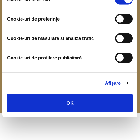
consimțământului
Ne bucurăm să fim angajator de top!
Cookie-uri de preferinţe
Termeni și condiții
Prelucrarea datelor cu caracter personal
Cookie-uri de masurare si analiza trafic
Politica de conținut în social media
Prelucrarea datelor cu caracter personal – pentru candidați
Contact
ANPC
Cookie-uri de profilare publicitară
Copyright © 2020 Ursus Breweries, Șoseaua Pipera nr. 43, Sector 2,
București, Cod poștal: 020112, cod unic de înmatriculare RO199095.
Toate drepturile rezervate. Vă rugăm nu distribuiți conținutul
Afişare
persoanelor care nu au împlinit încă vârsta majoratului.
WWW.ASAHIINTERNATIONAL.COM
OK
WWW.ASAHIGROUP-HOLDINGS.COM
WWW.DESPREALCOOL.RO