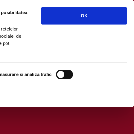
 posibilitatea
OK
 rețelelor
sociale, de
e pot
asurare si analiza trafic
 box produse Ursus”