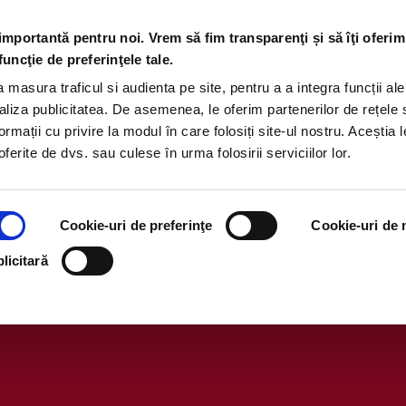
 importantă pentru noi. Vrem să fim transparenţi și să îţi oferim
funcţie de preferinţele tale.
masura traficul si audienta pe site, pentru a a integra funcții ale
aliza publicitatea. De asemenea, le oferim partenerilor de rețele 
ormații cu privire la modul în care folosiți site-ul nostru. Aceștia l
ferite de dvs. sau culese în urma folosirii serviciilor lor.
Cookie-uri de preferinţe
Cookie-uri de m
licitară
al al Campaniei „Sampling Taste