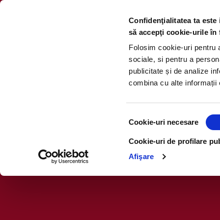
Confidenţialitatea ta este
să accepţi cookie-urile în 
Folosim cookie-uri pentru a 
sociale, si pentru a person
publicitate și de analize inf
combina cu alte informații o
Selecția
Cookie-uri necesare
consimțământului
Cookie-uri de profilare pub
Regulamentul Ofici
Afişare