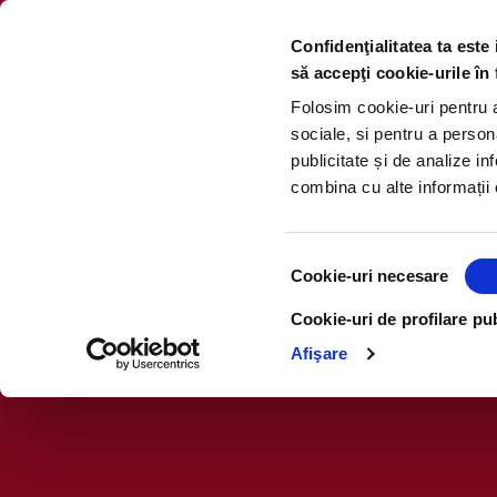
Confidenţialitatea ta este
să accepţi cookie-urile în 
Folosim cookie-uri pentru a 
sociale, si pentru a person
publicitate și de analize inf
combina cu alte informații o
Selecția
Cookie-uri necesare
consimțământului
Regulamentul Oficial a
Cookie-uri de profilare pub
Afişare