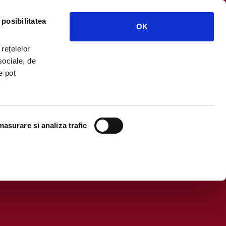
 posibilitatea
OK
 rețelelor
sociale, de
e pot
asurare si analiza trafic
cu URSUS și continuă cu