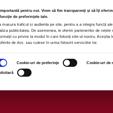
 importantă pentru noi. Vrem să fim transparenţi și să îţi oferim
funcţie de preferinţele tale.
masura traficul si audienta pe site, pentru a a integra funcții ale
aliza publicitatea. De asemenea, le oferim partenerilor de rețele 
ormații cu privire la modul în care folosiți site-ul nostru. Aceștia l
ferite de dvs. sau culese în urma folosirii serviciilor lor.
Cookie-uri de preferinţe
Cookie-uri de m
l Campaniei „Distracția începe 
licitară
premii epice!” Profi