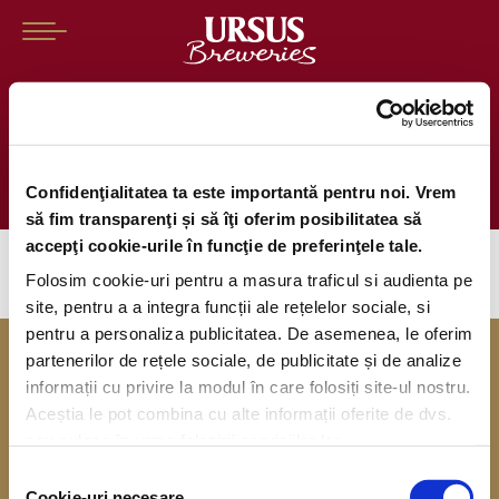
Regulamentul Oficial al
campaniei “Cutia ta de 150 lei”
Confidenţialitatea ta este importantă pentru noi. Vrem
să fim transparenţi și să îţi oferim posibilitatea să
accepţi cookie-urile în funcţie de preferinţele tale.
Folosim cookie-uri pentru a masura traficul si audienta pe
site, pentru a a integra funcții ale rețelelor sociale, si
pentru a personaliza publicitatea. De asemenea, le oferim
partenerilor de rețele sociale, de publicitate și de analize
informații cu privire la modul în care folosiți site-ul nostru.
Aceștia le pot combina cu alte informații oferite de dvs.
sau culese în urma folosirii serviciilor lor.
Ne bucurăm să fim angajator de top!
Selecția
Cookie-uri necesare