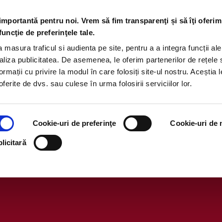
 importantă pentru noi. Vrem să fim transparenţi și să îţi oferim
funcţie de preferinţele tale.
masura traficul si audienta pe site, pentru a a integra funcții ale
aliza publicitatea. De asemenea, le oferim partenerilor de rețele 
ormații cu privire la modul în care folosiți site-ul nostru. Aceștia l
ferite de dvs. sau culese în urma folosirii serviciilor lor.
Cookie-uri de preferinţe
Cookie-uri de m
oficial al campaniei „Castiga nou
licitară
Ale Panda”