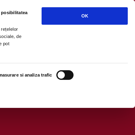
 posibilitatea
OK
 rețelelor
sociale, de
e pot
asurare si analiza trafic
a specialitate Ursus Pale