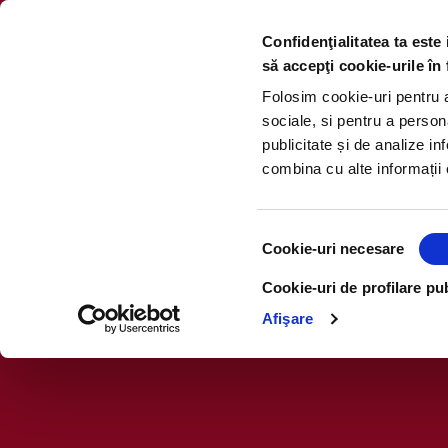
Confidenţialitatea ta este
să accepţi cookie-urile în 
Folosim cookie-uri pentru a 
sociale, si pentru a person
publicitate și de analize inf
combina cu alte informații o
Selecția
Cookie-uri necesare
consimțământului
Anexa 1 la regulamentul 
Cookie-uri de profilare pub
Afişare