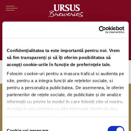
Ursus Breweries a primit
certificarea Top Employers 2021
Confidenţialitatea ta este importantă pentru noi. Vrem
să fim transparenţi și să îţi oferim posibilitatea să
accepţi cookie-urile în funcţie de preferinţele tale.
Folosim cookie-uri pentru a masura traficul si audienta pe
site, pentru a a integra funcții ale rețelelor sociale, si
pentru a personaliza publicitatea. De asemenea, le oferim
partenerilor de rețele sociale, de publicitate și de analize
informații cu privire la modul în care folosiți site-ul nostru.
Aceștia le pot combina cu alte informații oferite de dvs.
sau culese în urma folosirii serviciilor lor.
Ne bucurăm să fim angajator de top!
Selecția
Cookie-uri necesare