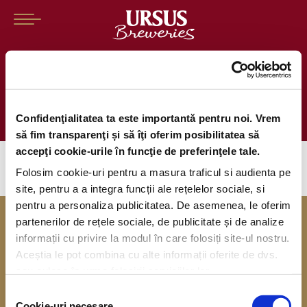
Dragoș Constantinescu – numit
Președinte al Ursus Breweries
Confidenţialitatea ta este importantă pentru noi. Vrem
să fim transparenţi și să îţi oferim posibilitatea să
accepţi cookie-urile în funcţie de preferinţele tale.
Folosim cookie-uri pentru a masura traficul si audienta pe
site, pentru a a integra funcții ale rețelelor sociale, si
pentru a personaliza publicitatea. De asemenea, le oferim
partenerilor de rețele sociale, de publicitate și de analize
informații cu privire la modul în care folosiți site-ul nostru.
Aceștia le pot combina cu alte informații oferite de dvs.
sau culese în urma folosirii serviciilor lor.
Ne bucurăm să fim angajator de top!
Selecția
Cookie-uri necesare