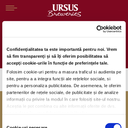
Brandul de bere Ciucaș și Act For
Tomorrow: parteneriat pentru
Confidenţialitatea ta este importantă pentru noi. Vrem
natura curată, relaxare adevărată
să fim transparenţi și să îţi oferim posibilitatea să
accepţi cookie-urile în funcţie de preferinţele tale.
Folosim cookie-uri pentru a masura traficul si audienta pe
site, pentru a a integra funcții ale rețelelor sociale, si
pentru a personaliza publicitatea. De asemenea, le oferim
partenerilor de rețele sociale, de publicitate și de analize
informații cu privire la modul în care folosiți site-ul nostru.
Aceștia le pot combina cu alte informații oferite de dvs.
sau culese în urma folosirii serviciilor lor.
Selecția
Cookie-uri necesare