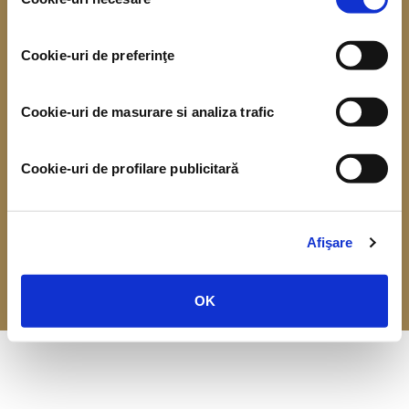
consimțământului
Ne bucurăm să fim angajator de top!
Cookie-uri de preferinţe
Termeni și condiții
Prelucrarea datelor cu caracter personal
Cookie-uri de masurare si analiza trafic
Politica de conținut în social media
Prelucrarea datelor cu caracter personal – pentru candidați
Contact
ANPC
Cookie-uri de profilare publicitară
Copyright © 2020 Ursus Breweries, Șoseaua Pipera nr. 43, Sector 2,
București, Cod poștal: 020112, cod unic de înmatriculare RO199095.
Toate drepturile rezervate. Vă rugăm nu distribuiți conținutul
Afişare
persoanelor care nu au împlinit încă vârsta majoratului.
WWW.ASAHIINTERNATIONAL.COM
OK
WWW.ASAHIGROUP-HOLDINGS.COM
WWW.DESPREALCOOL.RO