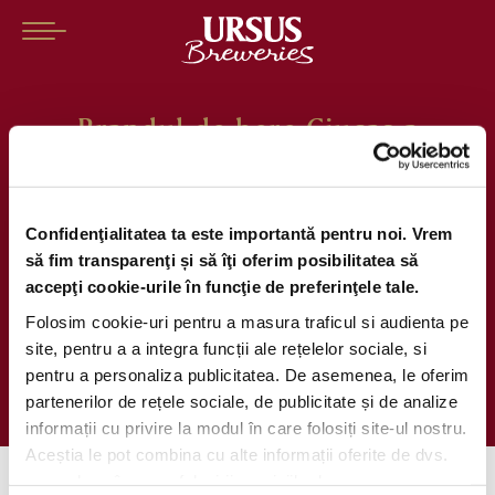
Brandul de bere Ciucaș a
reabilitat Traseul montan Valea
Berii – Vârful Ciucaș – Muntele
Roșu cu marcaje și stâlpi noi,
Confidenţialitatea ta este importantă pentru noi. Vrem
să fim transparenţi și să îţi oferim posibilitatea să
infrastructură montană și zone
accepţi cookie-urile în funcţie de preferinţele tale.
consolidate pentru ca turiştii să
Folosim cookie-uri pentru a masura traficul si audienta pe
se poată relaxa în natură într-un
site, pentru a a integra funcții ale rețelelor sociale, si
pentru a personaliza publicitatea. De asemenea, le oferim
mod mai plăcut
partenerilor de rețele sociale, de publicitate și de analize
informații cu privire la modul în care folosiți site-ul nostru.
Aceștia le pot combina cu alte informații oferite de dvs.
sau culese în urma folosirii serviciilor lor.